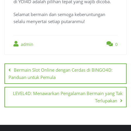
di YOI4D adalah pilihan tepat yang wajib dicoba.
Selamat bermain dan semoga keberuntungan
selalu menyertai setiap putaranmu!
admin
0
Post
navigation
Bermain Slot Online dengan Cerdas di BINGO4D:
Panduan untuk Pemula
LEVEL4D: Menawarkan Pengalaman Bermain yang Tak
Terlupakan