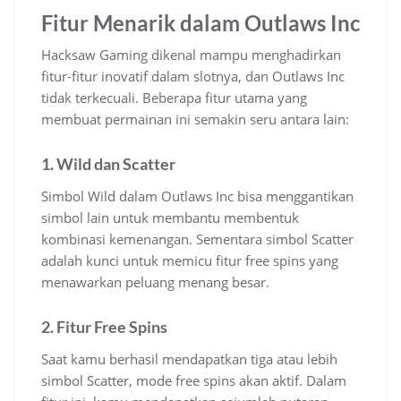
Fitur Menarik dalam Outlaws Inc
Hacksaw Gaming dikenal mampu menghadirkan
fitur-fitur inovatif dalam slotnya, dan Outlaws Inc
tidak terkecuali. Beberapa fitur utama yang
membuat permainan ini semakin seru antara lain:
1.
Wild dan Scatter
Simbol Wild dalam Outlaws Inc bisa menggantikan
simbol lain untuk membantu membentuk
kombinasi kemenangan. Sementara simbol Scatter
adalah kunci untuk memicu fitur free spins yang
menawarkan peluang menang besar.
2.
Fitur Free Spins
Saat kamu berhasil mendapatkan tiga atau lebih
simbol Scatter, mode free spins akan aktif. Dalam