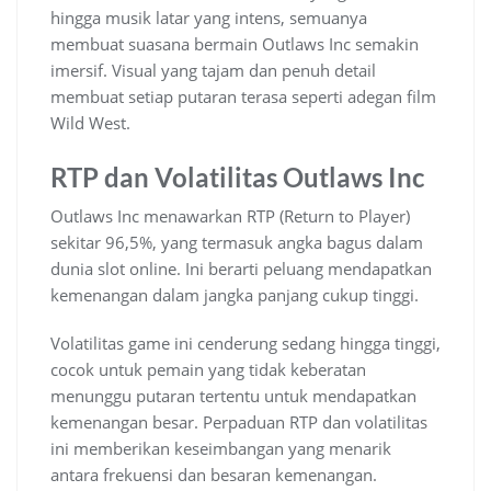
hingga musik latar yang intens, semuanya
membuat suasana bermain Outlaws Inc semakin
imersif. Visual yang tajam dan penuh detail
membuat setiap putaran terasa seperti adegan film
Wild West.
RTP dan Volatilitas Outlaws Inc
Outlaws Inc menawarkan RTP (Return to Player)
sekitar 96,5%, yang termasuk angka bagus dalam
dunia slot online. Ini berarti peluang mendapatkan
kemenangan dalam jangka panjang cukup tinggi.
Volatilitas game ini cenderung sedang hingga tinggi,
cocok untuk pemain yang tidak keberatan
menunggu putaran tertentu untuk mendapatkan
kemenangan besar. Perpaduan RTP dan volatilitas
ini memberikan keseimbangan yang menarik
antara frekuensi dan besaran kemenangan.