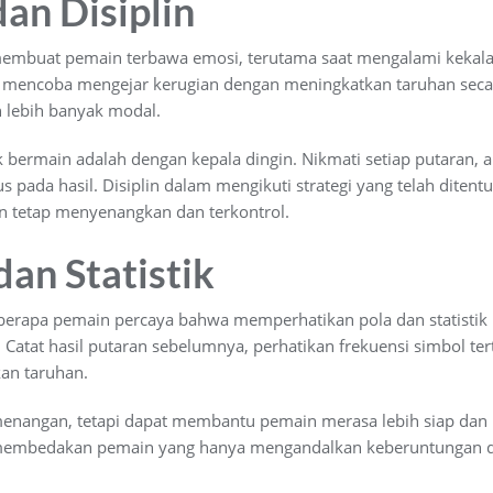
dan Disiplin
membuat pemain terbawa emosi, terutama saat mengalami kekalaha
mencoba mengejar kerugian dengan meningkatkan taruhan secara d
n lebih banyak modal.
uk bermain adalah dengan kepala dingin. Nikmati setiap putaran,
us pada hasil. Disiplin dalam mengikuti strategi yang telah diten
in tetap menyenangkan dan terkontrol.
dan Statistik
beberapa pemain percaya bahwa memperhatikan pola dan statisti
Catat hasil putaran sebelumnya, perhatikan frekuensi simbol te
an taruhan.
enangan, tetapi dapat membantu pemain merasa lebih siap dan p
i membedakan pemain yang hanya mengandalkan keberuntungan d