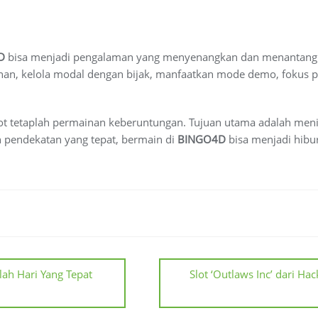
D
bisa menjadi pengalaman yang menyenangkan dan menantang b
n, kelola modal dengan bijak, manfaatkan mode demo, fokus pad
slot tetaplah permainan keberuntungan. Tujuan utama adalah me
pendekatan yang tepat, bermain di
BINGO4D
bisa menjadi hibur
lah Hari Yang Tepat
Slot ‘Outlaws Inc’ dari H