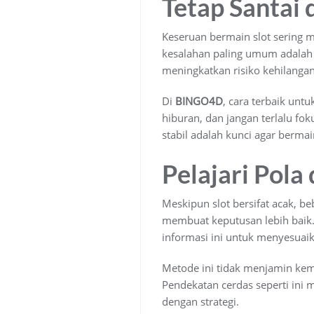
Tetap Santai 
Keseruan bermain slot sering 
kesalahan paling umum adalah 
meningkatkan risiko kehilanga
Di
BINGO4D
, cara terbaik unt
hiburan, dan jangan terlalu fok
stabil adalah kunci agar berma
Pelajari Pola 
Meskipun slot bersifat acak, 
membuat keputusan lebih baik. 
informasi ini untuk menyesuaik
Metode ini tidak menjamin kem
Pendekatan cerdas seperti in
dengan strategi.