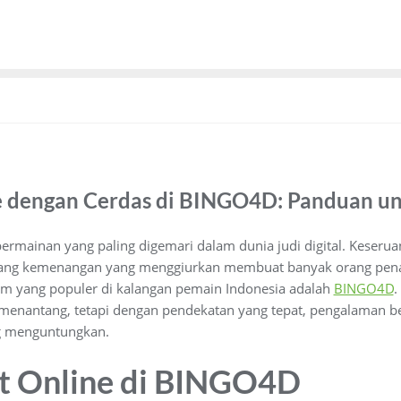
e dengan Cerdas di BINGO4D: Panduan u
 permainan yang paling digemari dalam dunia judi digital. Keseru
luang kemenangan yang menggiurkan membuat banyak orang pen
orm yang populer di kalangan pemain Indonesia adalah
BINGO4D
.
sa menantang, tetapi dengan pendekatan yang tepat, pengalaman b
g menguntungkan.
t Online di BINGO4D