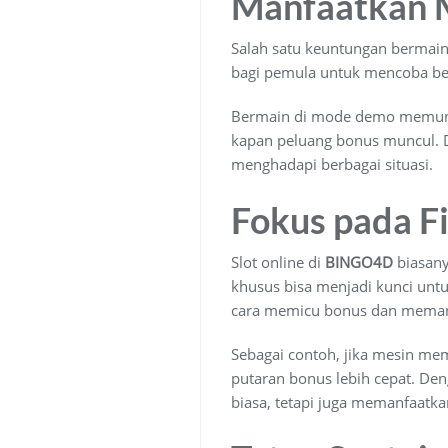
Manfaatkan
Salah satu keuntungan bermain
bagi pemula untuk mencoba ber
Bermain di mode demo memung
kapan peluang bonus muncul. De
menghadapi berbagai situasi.
Fokus pada F
Slot online di
BINGO4D
biasany
khusus bisa menjadi kunci un
cara memicu bonus dan meman
Sebagai contoh, jika mesin mem
putaran bonus lebih cepat. De
biasa, tetapi juga memanfaatk