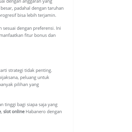
suai dengan anggaran yang
besar, padahal dengan taruhan
ogresif bisa lebih terjamin.
sesuai dengan preferensi. Ini
manfaatkan fitur bonus dan
 strategi tidak penting.
ijaksana, peluang untuk
anyak pilihan yang
tinggi bagi siapa saja yang
e
,
slot online
Habanero dengan