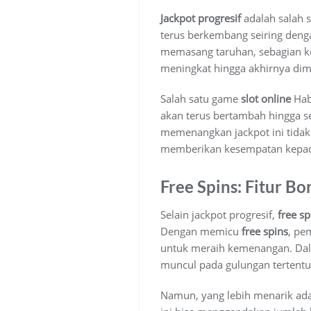
Jackpot progresif
adalah salah s
terus berkembang seiring denga
memasang taruhan, sebagian kec
meningkat hingga akhirnya di
Salah satu game
slot online
Haba
akan terus bertambah hingga s
memenangkan jackpot ini tidak 
memberikan kesempatan kepada
Free Spins: Fitur 
Selain jackpot progresif,
free sp
Dengan memicu
free spins
, pe
untuk meraih kemenangan. Da
muncul pada gulungan tertentu
Namun, yang lebih menarik ad