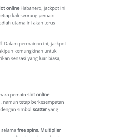
lot online
Habanero, jackpot ini
etiap kali seorang pemain
diah utama ini akan terus
d
. Dalam permainan ini, jackpot
eskipun kemungkinan untuk
kan sensasi yang luar biasa,
i para pemain
slot online
.
i, namun tetap berkesempatan
 dengan simbol
scatter
yang
selama
free spins
.
Multiplier