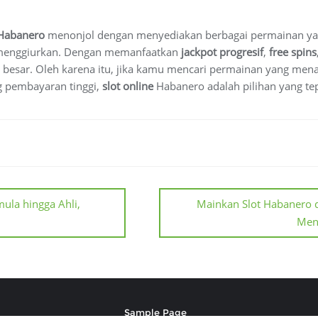
Habanero
menonjol dengan menyediakan berbagai permainan 
g menggiurkan. Dengan memanfaatkan
jackpot progresif
,
free spins
 besar. Oleh karena itu, jika kamu mencari permainan yang me
 pembayaran tinggi,
slot online
Habanero adalah pilihan yang tep
ula hingga Ahli,
Mainkan Slot Habanero di
Men
Sample Page