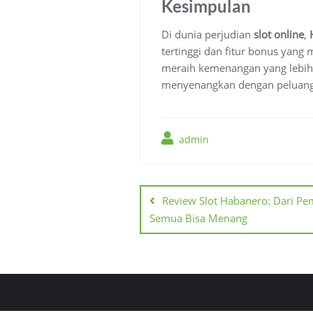
Kesimpulan
Di dunia perjudian
slot online
,
tertinggi dan fitur bonus yan
meraih kemenangan yang lebih
menyenangkan dengan peluang
admin
Post
navigation
Review Slot Habanero: Dari Pem
Semua Bisa Menang