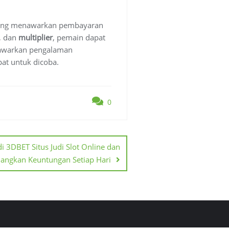
yang menawarkan pembayaran
, dan
multiplier
, pemain dapat
nawarkan pengalaman
at untuk dicoba.
0
 3DBET Situs Judi Slot Online dan
angkan Keuntungan Setiap Hari