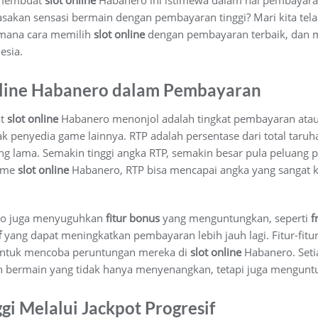
 membuat
slot online
Habanero ini istimewa dalam hal pembayar
sakan sensasi bermain dengan pembayaran tinggi? Mari kita tela
imana cara memilih
slot online
dengan pembayaran terbaik, dan 
esia.
nline Habanero dalam Pembayaran
at
slot online
Habanero menonjol adalah tingkat pembayaran atau 
ak penyedia game lainnya. RTP adalah persentase dari total tar
g lama. Semakin tinggi angka RTP, semakin besar pula peluang
ame
slot online
Habanero, RTP bisa mencapai angka yang sangat ko
ero juga menyuguhkan
fitur bonus
yang menguntungkan, seperti
f
f
yang dapat meningkatkan pembayaran lebih jauh lagi. Fitur-fit
 untuk mencoba peruntungan mereka di
slot online
Habanero. Setia
bermain yang tidak hanya menyenangkan, tetapi juga mengunt
i Melalui Jackpot Progresif