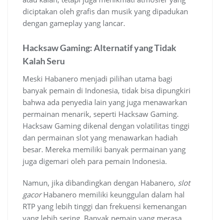
diciptakan oleh grafis dan musik yang dipadukan
dengan gameplay yang lancar.
Hacksaw Gaming: Alternatif yang Tidak
Kalah Seru
Meski Habanero menjadi pilihan utama bagi
banyak pemain di Indonesia, tidak bisa dipungkiri
bahwa ada penyedia lain yang juga menawarkan
permainan menarik, seperti Hacksaw Gaming.
Hacksaw Gaming dikenal dengan volatilitas tinggi
dan permainan slot yang menawarkan hadiah
besar. Mereka memiliki banyak permainan yang
juga digemari oleh para pemain Indonesia.
Namun, jika dibandingkan dengan Habanero,
slot
gacor
Habanero memiliki keunggulan dalam hal
RTP yang lebih tinggi dan frekuensi kemenangan
yang lebih sering. Banyak pemain yang merasa