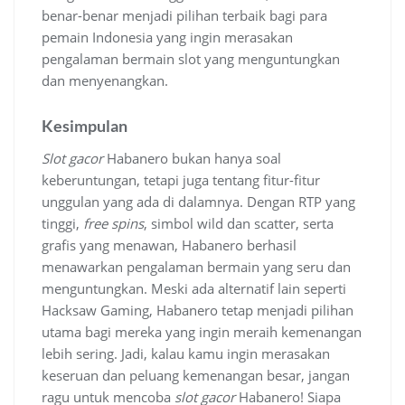
benar-benar menjadi pilihan terbaik bagi para
pemain Indonesia yang ingin merasakan
pengalaman bermain slot yang menguntungkan
dan menyenangkan.
Kesimpulan
Slot gacor
Habanero bukan hanya soal
keberuntungan, tetapi juga tentang fitur-fitur
unggulan yang ada di dalamnya. Dengan RTP yang
tinggi,
free spins
, simbol wild dan scatter, serta
grafis yang menawan, Habanero berhasil
menawarkan pengalaman bermain yang seru dan
menguntungkan. Meski ada alternatif lain seperti
Hacksaw Gaming, Habanero tetap menjadi pilihan
utama bagi mereka yang ingin meraih kemenangan
lebih sering. Jadi, kalau kamu ingin merasakan
keseruan dan peluang kemenangan besar, jangan
ragu untuk mencoba
slot gacor
Habanero! Siapa