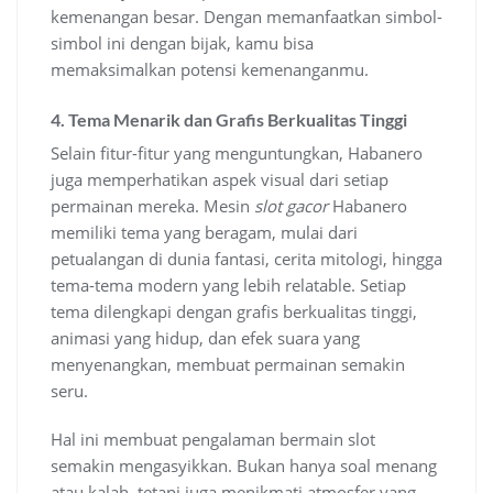
kemenangan besar. Dengan memanfaatkan simbol-
simbol ini dengan bijak, kamu bisa
memaksimalkan potensi kemenanganmu.
4. Tema Menarik dan Grafis Berkualitas Tinggi
Selain fitur-fitur yang menguntungkan, Habanero
juga memperhatikan aspek visual dari setiap
permainan mereka. Mesin
slot gacor
Habanero
memiliki tema yang beragam, mulai dari
petualangan di dunia fantasi, cerita mitologi, hingga
tema-tema modern yang lebih relatable. Setiap
tema dilengkapi dengan grafis berkualitas tinggi,
animasi yang hidup, dan efek suara yang
menyenangkan, membuat permainan semakin
seru.
Hal ini membuat pengalaman bermain slot
semakin mengasyikkan. Bukan hanya soal menang
atau kalah, tetapi juga menikmati atmosfer yang