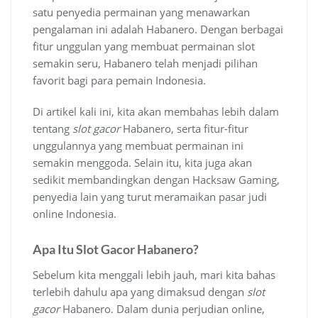
satu penyedia permainan yang menawarkan
pengalaman ini adalah Habanero. Dengan berbagai
fitur unggulan yang membuat permainan slot
semakin seru, Habanero telah menjadi pilihan
favorit bagi para pemain Indonesia.
Di artikel kali ini, kita akan membahas lebih dalam
tentang
slot gacor
Habanero, serta fitur-fitur
unggulannya yang membuat permainan ini
semakin menggoda. Selain itu, kita juga akan
sedikit membandingkan dengan Hacksaw Gaming,
penyedia lain yang turut meramaikan pasar judi
online Indonesia.
Apa Itu Slot Gacor Habanero?
Sebelum kita menggali lebih jauh, mari kita bahas
terlebih dahulu apa yang dimaksud dengan
slot
gacor
Habanero. Dalam dunia perjudian online,