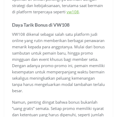
strategi dan kebijaksanaan, terutama saat bermain
di platform terpercaya seperti
vw108
.
Daya Tarik Bonus di VW108
VW108 dikenal sebagai salah satu platform judi
online yang rutin memberikan berbagai penawaran
menarik kepada para anggotanya. Mulai dari bonus
sambutan untuk pemain baru, hingga promo
mingguan dan event khusus bagi member setia.
Dengan adanya promo-promo ini, pemain memiliki
kesempatan untuk memperpanjang waktu bermain
sekaligus meningkatkan peluang kemenangan
tanpa harus mengeluarkan modal tambahan terlalu
besar.
Namun, penting diingat bahwa bonus bukanlah
“uang gratis” semata. Setiap promo memiliki syarat
dan ketentuan yang harus dipenuhi, seperti jumlah