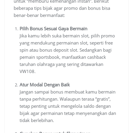
untuk “memburu kemenangan instan”. Berikut
beberapa tips bijak agar promo dan bonus bisa
benar-benar bermanfaat:
Pilih Bonus Sesuai Gaya Bermain
Jika kamu lebih suka bermain slot, pilih promo
yang mendukung permainan slot, seperti free
spin atau bonus deposit slot. Sedangkan bagi
pemain sportsbook, manfaatkan cashback
taruhan olahraga yang sering ditawarkan
VW108.
Atur Modal Dengan Baik
Jangan sampai bonus membuat kamu bermain
tanpa perhitungan. Walaupun terasa “gratis”,
tetap penting untuk mengelola saldo dengan
bijak agar permainan tetap menyenangkan dan
tidak berlebihan.