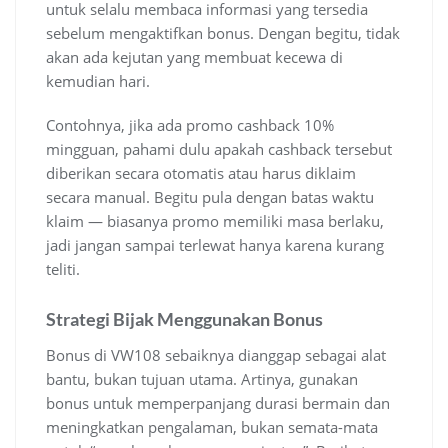
untuk selalu membaca informasi yang tersedia
sebelum mengaktifkan bonus. Dengan begitu, tidak
akan ada kejutan yang membuat kecewa di
kemudian hari.
Contohnya, jika ada promo cashback 10%
mingguan, pahami dulu apakah cashback tersebut
diberikan secara otomatis atau harus diklaim
secara manual. Begitu pula dengan batas waktu
klaim — biasanya promo memiliki masa berlaku,
jadi jangan sampai terlewat hanya karena kurang
teliti.
Strategi Bijak Menggunakan Bonus
Bonus di VW108 sebaiknya dianggap sebagai alat
bantu, bukan tujuan utama. Artinya, gunakan
bonus untuk memperpanjang durasi bermain dan
meningkatkan pengalaman, bukan semata-mata