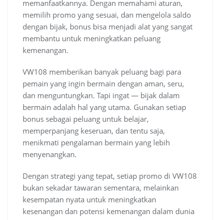
memanfaatkannya. Dengan memahami aturan,
memilih promo yang sesuai, dan mengelola saldo
dengan bijak, bonus bisa menjadi alat yang sangat
membantu untuk meningkatkan peluang
kemenangan.
VW108 memberikan banyak peluang bagi para
pemain yang ingin bermain dengan aman, seru,
dan menguntungkan. Tapi ingat — bijak dalam
bermain adalah hal yang utama. Gunakan setiap
bonus sebagai peluang untuk belajar,
memperpanjang keseruan, dan tentu saja,
menikmati pengalaman bermain yang lebih
menyenangkan.
Dengan strategi yang tepat, setiap promo di VW108
bukan sekadar tawaran sementara, melainkan
kesempatan nyata untuk meningkatkan
kesenangan dan potensi kemenangan dalam dunia