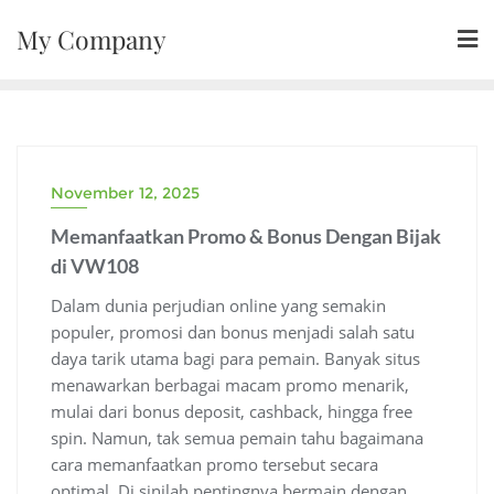
Skip
My Company
to
content
November 12, 2025
Memanfaatkan Promo & Bonus Dengan Bijak
di VW108
Dalam dunia perjudian online yang semakin
populer, promosi dan bonus menjadi salah satu
daya tarik utama bagi para pemain. Banyak situs
menawarkan berbagai macam promo menarik,
mulai dari bonus deposit, cashback, hingga free
spin. Namun, tak semua pemain tahu bagaimana
cara memanfaatkan promo tersebut secara
optimal. Di sinilah pentingnya bermain dengan