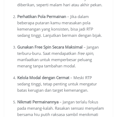
diberikan, seperti malam hari atau akhir pekan.
Perhatikan Pola Permainan
– Jika dalam
beberapa putaran kamu merasakan pola
kemenangan yang konsisten, bisa jadi RTP
sedang tinggi. Lanjutkan bermain dengan bijak.
Gunakan Free Spin Secara Maksimal
– Jangan
terburu-buru. Saat mendapatkan
free spin
,
manfaatkan untuk memperbesar peluang
menang tanpa tambahan modal.
Kelola Modal dengan Cermat
– Meski RTP
sedang tinggi, tetap penting untuk mengatur
batas kerugian dan target kemenangan.
Nikmati Permainannya
– Jangan terlalu fokus
pada menang-kalah. Rasakan sensasi menyelam
bersama hiu putih raksasa sambil menikmati