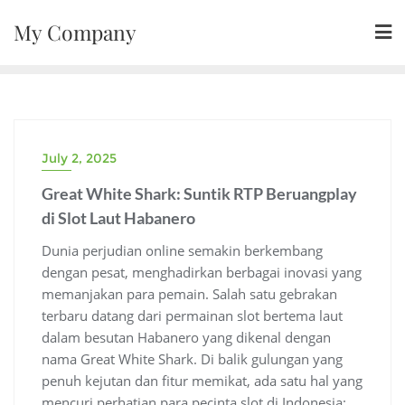
Skip
My Company
to
content
July 2, 2025
Great White Shark: Suntik RTP Beruangplay
di Slot Laut Habanero
Dunia perjudian online semakin berkembang
dengan pesat, menghadirkan berbagai inovasi yang
memanjakan para pemain. Salah satu gebrakan
terbaru datang dari permainan slot bertema laut
dalam besutan Habanero yang dikenal dengan
nama Great White Shark. Di balik gulungan yang
penuh kejutan dan fitur memikat, ada satu hal yang
mencuri perhatian para pecinta slot di Indonesia: