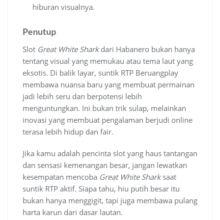
hiburan visualnya.
Penutup
Slot
Great White Shark
dari Habanero bukan hanya
tentang visual yang memukau atau tema laut yang
eksotis. Di balik layar, suntik RTP Beruangplay
membawa nuansa baru yang membuat permainan
jadi lebih seru dan berpotensi lebih
menguntungkan. Ini bukan trik sulap, melainkan
inovasi yang membuat pengalaman berjudi online
terasa lebih hidup dan fair.
Jika kamu adalah pencinta slot yang haus tantangan
dan sensasi kemenangan besar, jangan lewatkan
kesempatan mencoba
Great White Shark
saat
suntik RTP aktif. Siapa tahu, hiu putih besar itu
bukan hanya menggigit, tapi juga membawa pulang
harta karun dari dasar lautan.